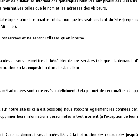
er et de publier les informations génériques relatives aux profils des visiteurs d
 nominatives telles que le nom et les adresses des visiteurs.
tistiques afin de connaître l’utilisation que les visiteurs font du Site (fréquen
ite, etc).
t conservées et ne seront utilisées qu’en interne.
ndes et vous permettre de bénéficier de nos services tels que : la demande d’
facturation ou la composition d’un dossier client.
ses métadonnées sont conservés indéfiniment. Cela permet de reconnaître et a
ent sur notre site (si cela est possible), nous stockons également les données per
u supprimer leurs informations personnelles à tout moment (à l’exception de leur n
t 3 ans maximum et vos données liées à la facturation des commandes jusqu’à 