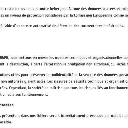
 et restent chez nous et notre hébergeur. Aucune des données traitées et colle
pas un niveau de protection considérée par la Commission Européenne comme a
 à l’aide d’un service automatisé de détection des commentaires indésirables.
u RGPD, nous mettons en œuvre les mesures techniques et organisationnelles app
la destruction, la perte, l’altération, la divulgation non autorisée, ou l’accès
tions utiles pour préserver la confidentialité et la sécurité des données perso
on autorisés y aient accès. Les mesures de sécurité technique et organisation
ées. Cependant, la société ne maîtrise pas tous les risques liés au fonctionneme
sation et à son fonctionnement.
 données
s présentent dans nos fichiers seront immédiatement prévenues par mail. De pl
ossible.