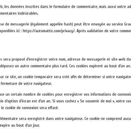
, les données inscrites dans le formulaire de commentaire, mais aussi votre adr
mmentaires indésirables.
e de messagerie (également appelée hash) peut être envoyée au service Gravata
sponibles ici : https://automattic.com/privacy/. Après validation de votre commen
ous sera proposé d’enregistrer votre nom, adresse de messagerie et site web da
us déposez un autre commentaire plus tard. Ces cookies expirent au bout d’un an
r ce site, un cookie temporaire sera créé afin de déterminer si votre navigate
 fermeture de votre navigateur.
ce un certain nombre de cookies pour enregistrer vos informations de connexio
okie d’option d’écran est d’un an. Si vous cochez « Se souvenir de moi », votre
le cookie de connexion sera effacé.
pplémentaire sera enregistré dans votre navigateur. Ce cookie ne comprend auc
l expire au bout d’un jour.